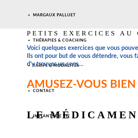
MARGAUX PALLUET
PETITS EXERCICES AU
THÉRAPIES & COACHING
Voici quelques exercices que vous pouvez
Ils ont pour but de vous détendre, vous fa
d’y trouver un sens…
TARIFS & MODALITÉS
AMUSEZ-VOUS BIEN 
CONTACT
LE MÉDICAMEN
INSTANTS DE VIE