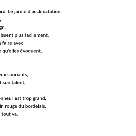
rd, Le jardin d’acclimatation,
,
gn,
lissent plus facilement,
faire avec,
e qu’elles évoquent,
eux souriants,
 son talent,
onheur est trop grand,
in rouge du bordelais,
tout va,