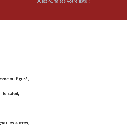
Allez-y.. faites votre liste !
mme au figuré,
 le soleil,
ner les autres,