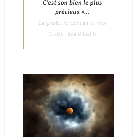
C’est son bien le plus
précieux »…
La girafe, le pélican et moi
(1985 -Roald Dahl)