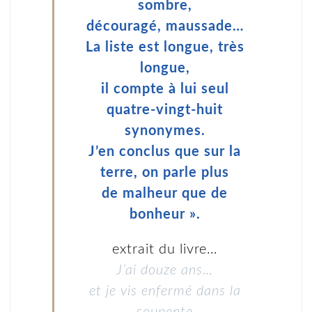
sombre,
découragé, maussade…
La liste est longue, très
longue,
il compte à lui seul
quatre-vingt-huit
synonymes.
J’en conclus que sur la
terre, on parle plus
de malheur que de
bonheur ».
extrait du livre…
J’ai douze ans…
et je vis enfermé dans la
soupente