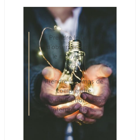
Prendre le temps
d’observer l’image,
le mouvement,
le geste…
Prendre le temps de
comprendre
et d’y puiser notre propre
interprétation…