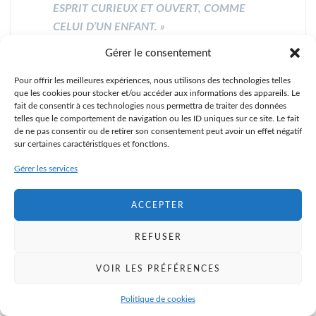
ESPRIT CURIEUX ET OUVERT, COMME
CELUI D’UN ENFANT. »
Gérer le consentement
La coupe est pleine
Un célèbre maître de zen reçoit un jour la
Pour offrir les meilleures expériences, nous utilisons des technologies telles
que les cookies pour stocker et/ou accéder aux informations des appareils. Le
visite d’un homme qui déclare vouloir
fait de consentir à ces technologies nous permettra de traiter des données
étudier avec lui. Le maître l’invite à boire le
telles que le comportement de navigation ou les ID uniques sur ce site. Le fait
thé pendant que le visiteur lui expose son
de ne pas consentir ou de retirer son consentement peut avoir un effet négatif
sur certaines caractéristiques et fonctions.
passé, lui décrit son cheminement
spirituel, ses découvertes, ses réflexions et
Gérer les services
nomme les maîtres qu’il a côtoyés.
Le maître écoute patiemment et
ACCEPTER
recommence à lui verser du thé dans sa
REFUSER
tasse déjà pleine.
Celle-ci se remplit à ras bord et finit par
VOIR LES PRÉFÉRENCES
déborder, le thé coulant tout autour.
L’élève s’écrit alors :
Politique de cookies
« Que faites-vous ?! Ma tasse est déjà