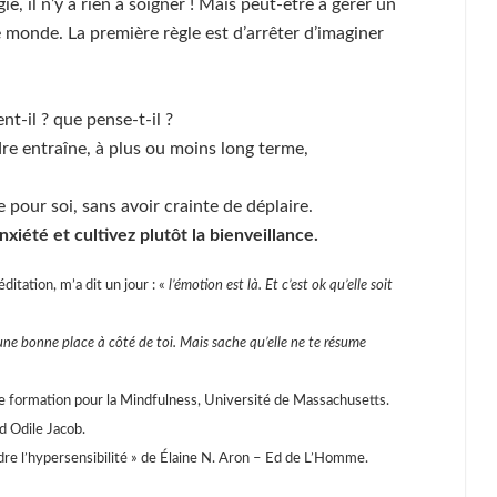
e, il n’y a rien à soigner ! Mais peut-être à gérer un
e monde. La première règle est d’arrêter d’imaginer
nt-il ? que pense-t-il ?
dre entraîne, à plus ou moins long terme,
 pour soi, sans avoir crainte de déplaire.
xiété et cultivez plutôt la bienveillance.
tation, m’a dit un jour : «
l’émotion est là. Et c’est ok qu’elle soit
 une bonne place à côté de toi. Mais sache qu’elle ne te résume
e formation pour la Mindfulness, Université de Massachusetts.
Ed Odile Jacob.
dre l’hypersensibilité » de Élaine N. Aron – Ed de L’Homme.