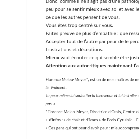
Donc, comme il ne s’agit pas d’une pathologi
peu pour se sentir mieux avec soi et avec l
ce que les autres pensent de vous.
Vous êtes trop centré sur vous.
Faites preuve de plus d’empathie : que resse
Accepter tout de l’autre par peur de le per
frustrations et déceptions.
Mieux vaut écouter ce qui semble être juste
Attention aux autocritiques maintenant l’an
Florence Meleo-Meyer*, est un de mes maîtres de médi
là. Vraiment.
Tu peux même lui souhaiter la bienvenue et lui installer
pas. »
*Florence Meleo-Meyer, Directrice d’Oasis, Centre d
+ d’infos : « de chair et d’âmes » de Boris Cyrulnik – 
« Ces gens qui ont peur d’avoir peur : mieux compren